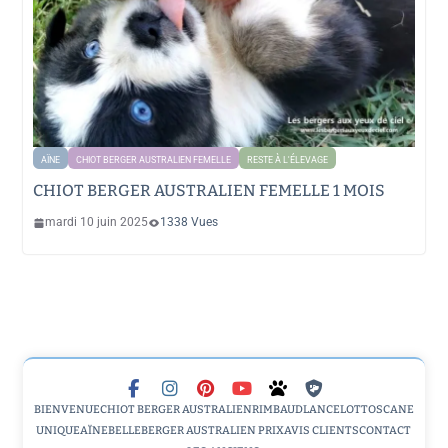
AÏNE
CHIOT BERGER AUSTRALIEN FEMELLE
RESTE À L'ÉLEVAGE
CHIOT BERGER AUSTRALIEN FEMELLE 1 MOIS
mardi 10 juin 2025
1338 Vues
BIENVENUE
CHIOT BERGER AUSTRALIEN
RIMBAUD
LANCELOT
TOSCANE
UNIQUE
AÏNE
BELLE
BERGER AUSTRALIEN PRIX
AVIS CLIENTS
CONTACT