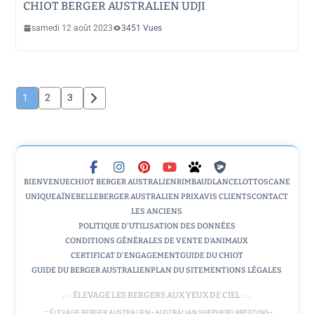
CHIOT BERGER AUSTRALIEN UDJI
samedi 12 août 2023
3451 Vues
PAGINATION
1
2
3
DES
PUBLICATIONS
BIENVENUE
CHIOT BERGER AUSTRALIEN
RIMBAUD
LANCELOT
TOSCANE
UNIQUE
AÏNE
BELLE
BERGER AUSTRALIEN PRIX
AVIS CLIENTS
CONTACT
LES ANCIENS
POLITIQUE D'UTILISATION DES DONNÉES
CONDITIONS GÉNÉRALES DE VENTE D’ANIMAUX
CERTIFICAT D'ENGAGEMENT
GUIDE DU CHIOT
GUIDE DU BERGER AUSTRALIEN
PLAN DU SITE
MENTIONS LÉGALES
. : :
ÉLEVAGE LES BERGERS AUX YEUX DE CIEL
: : .
. : :
ÉLEVAGE BERGER AUSTRALIEN
-
AUSTRALIAN SHEPHERD BREEDING
-