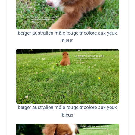
berger australien mâle rouge tricolore aux yeux
bleus
berger australien mâle rouge tricolore aux yeux
bleus