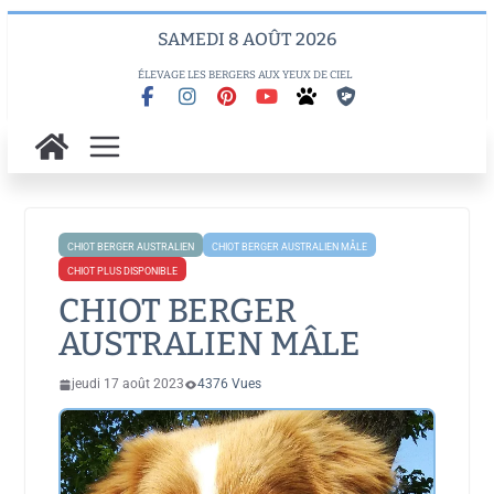
Skip
SAMEDI 8 AOÛT 2026
to
content
ÉLEVAGE LES BERGERS AUX YEUX DE CIEL
CHIOT BERGER AUSTRALIEN
CHIOT BERGER AUSTRALIEN MÂLE
CHIOT PLUS DISPONIBLE
CHIOT BERGER
AUSTRALIEN MÂLE
jeudi 17 août 2023
4376 Vues