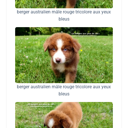
berger australien mâle rouge tricolore aux yeux
bleus
berger australien mâle rouge tricolore aux yeux
bleus