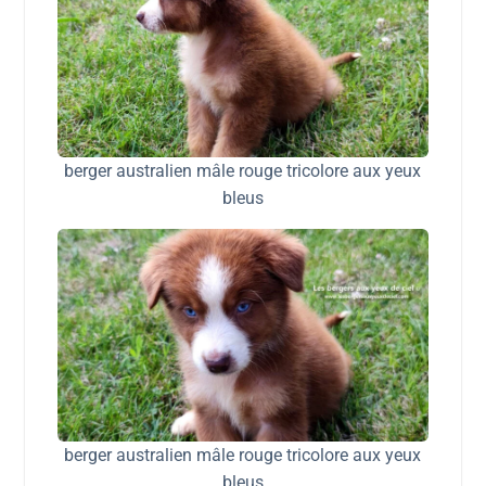
berger australien mâle rouge tricolore aux yeux
bleus
berger australien mâle rouge tricolore aux yeux
bleus