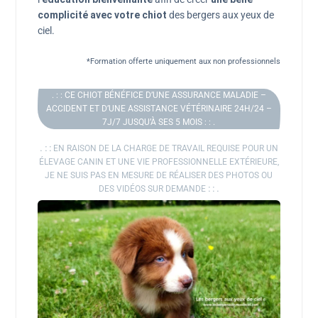
complicité avec votre chiot
des bergers aux yeux de
ciel.
*Formation offerte uniquement aux non professionnels
. : : CE CHIOT BÉNÉFICE D’UNE ASSURANCE MALADIE –
ACCIDENT ET D’UNE ASSISTANCE VÉTÉRINAIRE 24H/24 –
7J/7 JUSQU’À SES 5 MOIS : : .
. : :
EN RAISON DE LA CHARGE DE TRAVAIL REQUISE POUR UN
ÉLEVAGE CANIN ET UNE VIE PROFESSIONNELLE EXTÉRIEURE,
JE NE SUIS PAS EN MESURE DE RÉALISER DES PHOTOS OU
DES VIDÉOS SUR DEMANDE
: : .