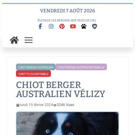
Skip
VENDREDI 7 AOÛT 2026
to
content
ÉLEVAGE LES BERGERS AUX YEUX DE CIEL
CHIOT BERGER AUSTRALIEN
CHIOT BERGER AUSTRALIEN FEMELLE
CHIOT PLUS DISPONIBLE
CHIOT BERGER
AUSTRALIEN VÉLIZY
lundi 19 février 2024
3246 Vues