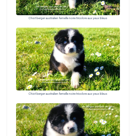
Chiot berger australien femelle noire tricolore aux yeux bleus
Chiot berger australien femelle noire tricolore aux yeux bleus