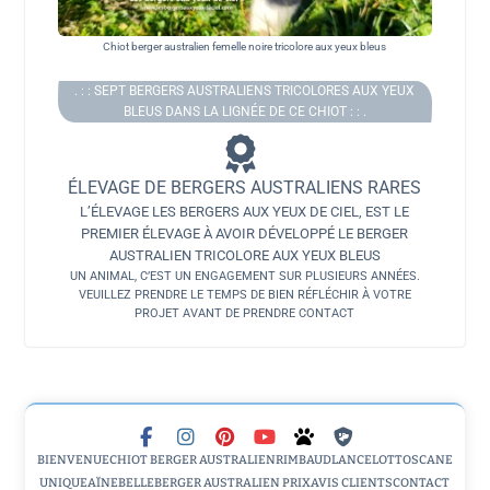
Chiot berger australien femelle noire tricolore aux yeux bleus
. : : SEPT BERGERS AUSTRALIENS TRICOLORES AUX YEUX
BLEUS DANS LA LIGNÉE DE CE CHIOT : : .
ÉLEVAGE DE BERGERS AUSTRALIENS RARES
L’ÉLEVAGE LES BERGERS AUX YEUX DE CIEL, EST LE
PREMIER ÉLEVAGE À AVOIR DÉVELOPPÉ LE BERGER
AUSTRALIEN TRICOLORE AUX YEUX BLEUS
UN ANIMAL, C’EST UN ENGAGEMENT SUR PLUSIEURS ANNÉES.
VEUILLEZ PRENDRE LE TEMPS DE BIEN RÉFLÉCHIR À VOTRE
PROJET AVANT DE PRENDRE CONTACT
BIENVENUE
CHIOT BERGER AUSTRALIEN
RIMBAUD
LANCELOT
TOSCANE
UNIQUE
AÏNE
BELLE
BERGER AUSTRALIEN PRIX
AVIS CLIENTS
CONTACT