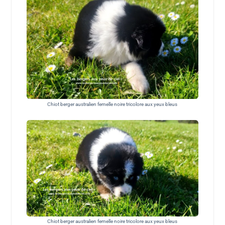
Chiot berger australien femelle noire tricolore aux yeux bleus
Chiot berger australien femelle noire tricolore aux yeux bleus