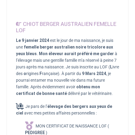
CHIOT BERGER AUSTRALIEN FEMELLE
LOF
Le 9 janvier 2024
est le jour de ma naissance, je suis
une
femelle berger australien noire tricolore aux
yeux bleus
.
Mon éleveur aurait préféré me garder
à
l’élevage mais une gentille famille m’a réservé à peine 7
jours après ma naissance. Je suis inscrite au LOF (
L
ivre
des
o
rigines
F
rançaise). À partir du
9 Mars 2024
, je
pourrai entamer ma nouvelle vie dans ma future
famille. Après évidemment avoir
obtenu mon
certificat de bonne santé
délivré par le vétérinaire.
Je pars de l’
élevage des bergers aux yeux de
ciel
avec mes petites affaires personnelles :
MON CERTIFICAT DE NAISSANCE LOF (
PEDIGREE
)