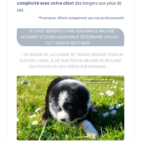
complicité avec votre chiot
des bergers aux yeux de
ciel.
*Formation offerte uniquement aux non professionnels
. : : CE CHIOT BÉNÉFICE D’UNE ASSURANCE MALADIE –
ACCIDENT ET D’UNE ASSISTANCE VÉTÉRINAIRE 24H/24 –
7J/7 JUSQU’À SES 5 MOIS : : .
. : :
EN RAISON DE LA CHARGE DE TRAVAIL REQUISE POUR UN
ÉLEVAGE CANIN, JE NE SUIS PAS EN MESURE DE RÉALISER
DES PHOTOS OU DES VIDÉOS SUR DEMANDE
: : .