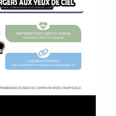
FANTÔMETTE EST ÂGÉE DE
10 MOIS
FANTÔMETTE RESTE À L’ÉLEVAGE
LIVRAISON POSSIBLE
PAR LE TRANSPORTEUR ANIMALIER TRANSANIMO.FR
 PROMENADE EN BASE DE LOISIRS EN MODE CRASPOUILLE.