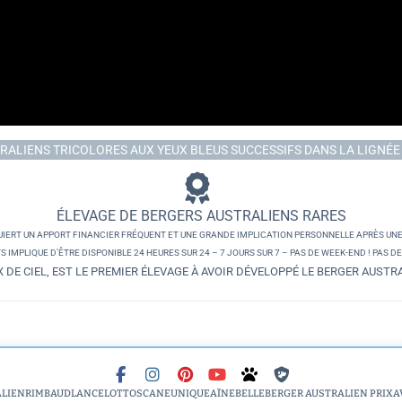
STRALIENS TRICOLORES AUX YEUX BLEUS SUCCESSIFS DANS LA LIGNÉE D
ÉLEVAGE DE BERGERS AUSTRALIENS RARES
QUIERT UN APPORT FINANCIER FRÉQUENT ET UNE GRANDE IMPLICATION PERSONNELLE APRÈS UNE
 IMPLIQUE D’ÊTRE DISPONIBLE 24 HEURES SUR 24 – 7 JOURS SUR 7 – PAS DE WEEK-END ! PAS D
X DE CIEL, EST LE PREMIER ÉLEVAGE À AVOIR DÉVELOPPÉ LE BERGER AUSTR
ALIEN
RIMBAUD
LANCELOT
TOSCANE
UNIQUE
AÏNE
BELLE
BERGER AUSTRALIEN PRIX
A