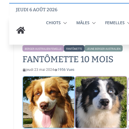
Skip
JEUDI 6 AOÛT 2026
to
content
CHIOTS
MÂLES
FEMELLES
BERGER AUSTRALIEN FEMELLE
FANTÔMETTE
JEUNE BERGER AUSTRALIEN
FANTÔMETTE 10 MOIS
jeudi 23 mai 2024
1956 Vues