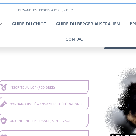
ÉLEVAGE LES BERGERS AUX YEUX DE CIEL
GUIDE DU CHIOT
GUIDE DU BERGER AUSTRALIEN
PR
CONTACT
INSCRITE AU LOF (PEDIGREE)
CONSANGUINITÉ = 1,95% SUR 5 GÉNÉRATIONS
ORIGINE : NÉE EN FRANCE, À L’ÉLEVAGE