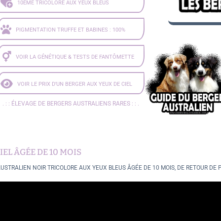
10ÈME TRICOLORE AUX YEUX BLEUS
PIGMENTATION TRUFFE ET BABINES : 100%
VOIR LA GÉNÉTIQUE & TESTS DE FANTÔMETTE
VOIR LE PRIX D’UN BERGER AUX YEUX DE CIEL
. : :
ÉLEVAGE DE BERGERS AUSTRALIENS RARES
: : .
EL ÂGÉE DE 10 MOIS
USTRALIEN NOIR TRICOLORE AUX YEUX BLEUS ÂGÉE DE 10 MOIS, DE RETOUR DE