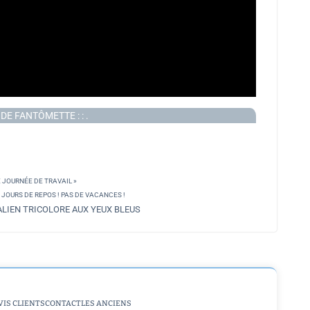
E FANTÔMETTE : : .
 JOURNÉE DE TRAVAIL »
E JOURS DE REPOS ! PAS DE VACANCES !
ALIEN TRICOLORE AUX YEUX BLEUS
VIS CLIENTS
CONTACT
LES ANCIENS